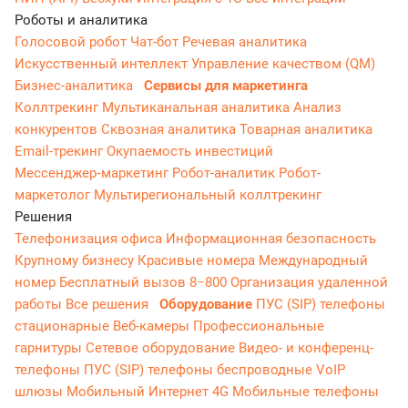
Роботы и аналитика
Голосовой робот
Чат-бот
Речевая аналитика
Искусственный интеллект
Управление качеством (QM)
Бизнес-аналитика
Сервисы для маркетинга
Коллтрекинг
Мультиканальная аналитика
Анализ
конкурентов
Сквозная аналитика
Товарная аналитика
Email-трекинг
Окупаемость инвестиций
Мессенджер‑маркетинг
Робот-аналитик
Робот-
маркетолог
Мультирегиональный коллтрекинг
Решения
Телефонизация офиса
Информационная безопасность
Крупному бизнесу
Красивые номера
Международный
номер
Бесплатный вызов 8−800
Организация удаленной
работы
Все решения
Оборудование
ПУС (SIP) телефоны
стационарные
Веб-камеры
Профессиональные
гарнитуры
Сетевое оборудование
Видео- и конференц-
телефоны
ПУС (SIP) телефоны беспроводные
VoIP
шлюзы
Мобильный Интернет 4G
Мобильные телефоны