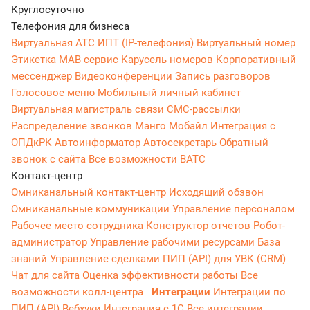
Круглосуточно
Телефония для бизнеса
Виртуальная АТС
ИПТ (IP-телефония)
Виртуальный номер
Этикетка
МАВ сервис
Карусель номеров
Корпоративный
мессенджер
Видеоконференции
Запись разговоров
Голосовое меню
Мобильный личный кабинет
Виртуальная магистраль связи
СМС-рассылки
Распределение звонков
Манго Мобайл
Интеграция с
ОПДкРК
Автоинформатор
Автосекретарь
Обратный
звонок с сайта
Все возможности ВАТС
Контакт-центр
Омниканальный контакт-центр
Исходящий обзвон
Омниканальные коммуникации
Управление персоналом
Рабочее место сотрудника
Конструктор отчетов
Робот-
администратор
Управление рабочими ресурсами
База
знаний
Управление сделками
ПИП (API) для УВК (CRM)
Чат для сайта
Оценка эффективности работы
Все
возможности колл-центра
Интеграции
Интеграции по
ПИП (API)
Вебхуки
Интеграция с 1С
Все интеграции