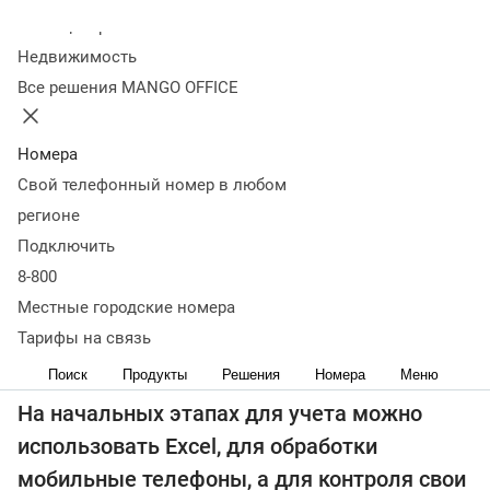
Колл-центр
стоят задачи:
Недвижимость
Все решения MANGO OFFICE
Оценка эффективности рекламы
Уменьшение количества пропущенных вызовов
Номера
Свой телефонный номер в любом
Ведение клиентской базы и учет
регионе
взаимодействия с клиентами
Подключить
Обработка обращений клиентов
8-800
Местные городские номера
Контроль сотрудников
Тарифы на связь
Поиск
Продукты
Решения
Номера
Меню
На начальных этапах для учета можно
использовать Excel, для обработки
мобильные телефоны, а для контроля свои