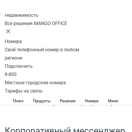
Колл-центр
IP-телефония
Недвижимость
Все решения MANGO OFFICE
с мобильного телефона
Номера
Это отличный способ снизить затраты на связь.
Свой телефонный номер в любом
Наиболее эффективно она работает на базе
регионе
виртуальной АТС. Это позволяет максимально
Подключить
снизить количество потерянных клиентов
8-800
и принимать звонки с любых устройств. Для
Местные городские номера
настройки достаточно знать свою SIP-учётную
Тарифы на связь
запись, установить приложение с софтфоном
Поиск
Продукты
Решения
Номера
Меню
на мобильный телефон и иметь доступ в интернет.
Корпоративный мессенджер