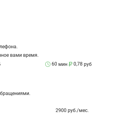
лефона.
нное вами время.
60
0,78
б
мин
руб
обращениями.
2900
руб./мес.