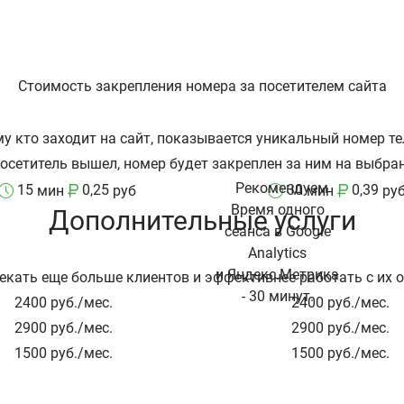
Стоимость закрепления номера за посетителем сайта
у кто заходит на сайт, показывается уникальный номер те
посетитель вышел, номер будет закреплен за ним на выбра
Рекомендуем
15
0,25
30
0,39
мин
руб
мин
ру
Время одного
Дополнительные услуги
сеанса в Google
Analytics
и Яндекс.Метрика
екать еще больше клиентов и эффективнее работать с их 
- 30 минут.
2400
руб./мес.
2400
руб./мес.
2900
руб./мес.
2900
руб./мес.
1500
руб./мес.
1500
руб./мес.