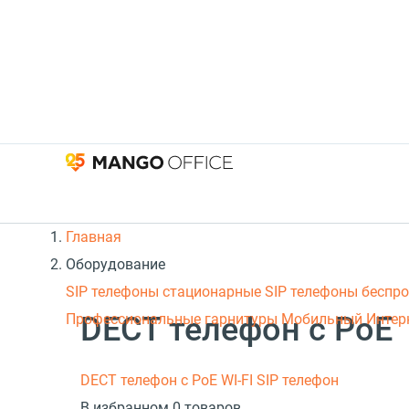
Главная
Оборудование
SIP телефоны стационарные
SIP телефоны беспр
DECT телефон с PoE
Профессиональные гарнитуры
Мобильный Интер
DECT телефон с PoE
WI-FI SIP телефон
В избранном 0 товаров