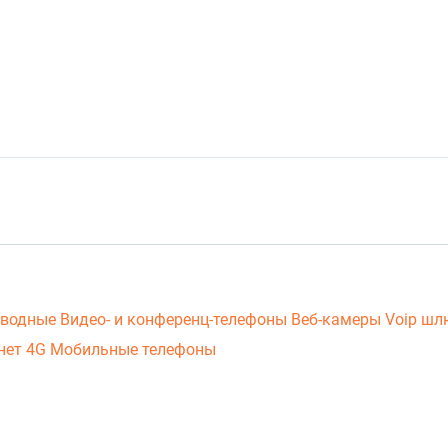
оводные
Видео- и конференц-телефоны
Веб-камеры
Voip ш
нет 4G
Мобильные телефоны