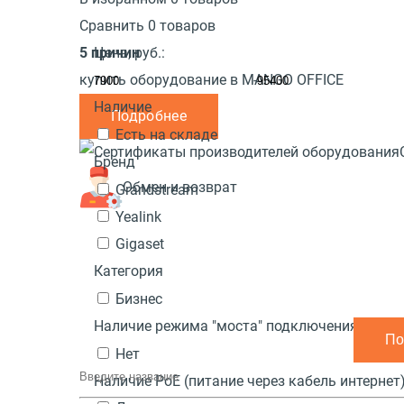
Сравнить 0 товаров
5 причин
Цена,
руб.:
купить оборудование в MANGO OFFICE
-
Наличие
Подробнее
Есть на складе
Бренд
Обмен и возврат
Grandstream
Yealink
Gigaset
Категория
Бизнес
Наличие режима "моста" подключения ПК к 
Нет
Наличие PoE (питание через кабель интернет