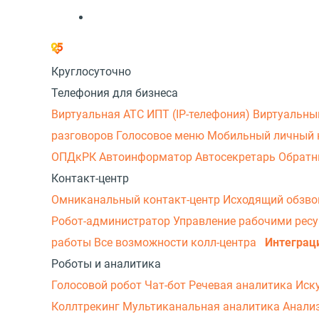
Круглосуточно
Телефония для бизнеса
Виртуальная АТС
ИПТ (IP-телефония)
Виртуальны
разговоров
Голосовое меню
Мобильный личный 
ОПДкРК
Автоинформатор
Автосекретарь
Обратн
Контакт-центр
Омниканальный контакт-центр
Исходящий обзв
Робот-администратор
Управление рабочими рес
работы
Все возможности колл-центра
Интеграц
Роботы и аналитика
Голосовой робот
Чат-бот
Речевая аналитика
Иск
Коллтрекинг
Мультиканальная аналитика
Анали