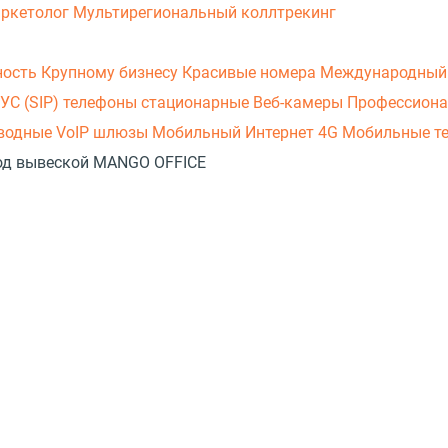
аркетолог
Мультирегиональный коллтрекинг
ность
Крупному бизнесу
Красивые номера
Международный
УС (SIP) телефоны стационарные
Веб-камеры
Профессиона
оводные
VoIP шлюзы
Мобильный Интернет 4G
Мобильные т
 под вывеской MANGO OFFICE