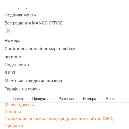
Колл-центр
Статьи, обзоры, ТОПы, идеи и советы для развития
Недвижимость
бизнеса. Энциклопедия маркетолога, Основы -
Все решения MANGO OFFICE
актуальная, живая и понятная информация доступным
языком.
Номера
CRM маркетинг
Свой телефонный номер в любом
Аналитика
Веб-аналитика
регионе
Веб-разработка
Подключить
Контекстная реклама
8-800
Google Adwords (ADS)
Местные городские номера
Яндекс Директ
Тарифы на связь
Контент-маркетинг
Поиск
Продукты
Решения
Номера
Меню
Мессенджеры
Основы
Поисковая оптимизация, продвижение сайтов (SEO)
Продажи