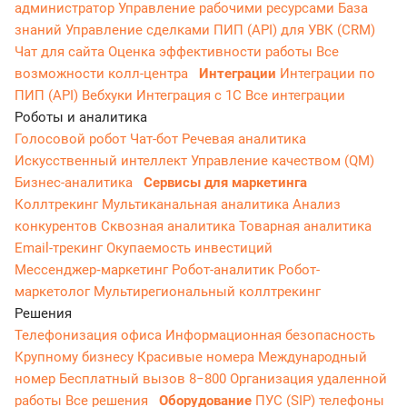
администратор
Управление рабочими ресурсами
База
знаний
Управление сделками
ПИП (API) для УВК (CRM)
Чат для сайта
Оценка эффективности работы
Все
возможности колл-центра
Интеграции
Интеграции по
ПИП (API)
Вебхуки
Интеграция с 1С
Все интеграции
Роботы и аналитика
Голосовой робот
Чат-бот
Речевая аналитика
Искусственный интеллект
Управление качеством (QM)
Бизнес-аналитика
Сервисы для маркетинга
Коллтрекинг
Мультиканальная аналитика
Анализ
конкурентов
Сквозная аналитика
Товарная аналитика
Email-трекинг
Окупаемость инвестиций
Мессенджер‑маркетинг
Робот-аналитик
Робот-
маркетолог
Мультирегиональный коллтрекинг
Решения
Телефонизация офиса
Информационная безопасность
Крупному бизнесу
Красивые номера
Международный
номер
Бесплатный вызов 8−800
Организация удаленной
работы
Все решения
Оборудование
ПУС (SIP) телефоны