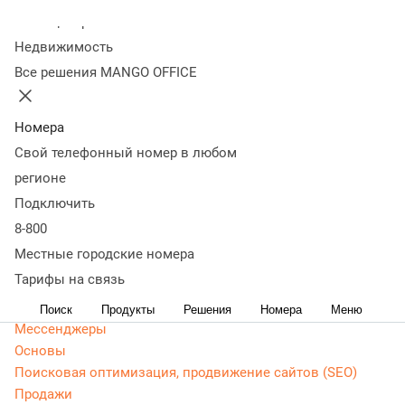
Колл-центр
Статьи, обзоры, ТОПы, идеи и советы для развития
Недвижимость
бизнеса. Энциклопедия маркетолога, Основы -
Все решения MANGO OFFICE
актуальная, живая и понятная информация доступным
языком.
Номера
CRM маркетинг
Свой телефонный номер в любом
Аналитика
Веб-аналитика
регионе
Веб-разработка
Подключить
Контекстная реклама
8-800
Google Adwords (ADS)
Местные городские номера
Яндекс Директ
Тарифы на связь
Контент-маркетинг
Поиск
Продукты
Решения
Номера
Меню
Мессенджеры
Основы
Поисковая оптимизация, продвижение сайтов (SEO)
Продажи