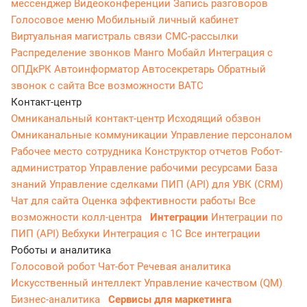
мессенджер
Видеоконференции
Запись разговоров
Голосовое меню
Мобильный личный кабинет
Виртуальная магистраль связи
СМС-рассылки
Распределение звонков
Манго Мобайл
Интеграция с
ОПДкРК
Автоинформатор
Автосекретарь
Обратный
звонок с сайта
Все возможности ВАТС
Контакт-центр
Омниканальный контакт-центр
Исходящий обзвон
Омниканальные коммуникации
Управление персоналом
Рабочее место сотрудника
Конструктор отчетов
Робот-
администратор
Управление рабочими ресурсами
База
знаний
Управление сделками
ПИП (API) для УВК (CRM)
Чат для сайта
Оценка эффективности работы
Все
возможности колл-центра
Интеграции
Интеграции по
ПИП (API)
Вебхуки
Интеграция с 1С
Все интеграции
Роботы и аналитика
Голосовой робот
Чат-бот
Речевая аналитика
Искусственный интеллект
Управление качеством (QM)
Бизнес-аналитика
Сервисы для маркетинга