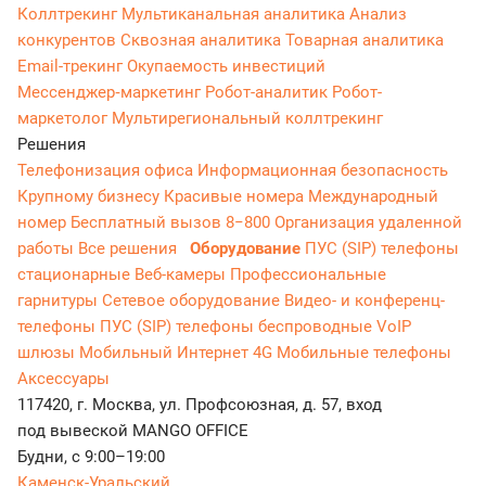
Коллтрекинг
Мультиканальная аналитика
Анализ
конкурентов
Сквозная аналитика
Товарная аналитика
Email-трекинг
Окупаемость инвестиций
Мессенджер‑маркетинг
Робот-аналитик
Робот-
маркетолог
Мультирегиональный коллтрекинг
Решения
Телефонизация офиса
Информационная безопасность
Крупному бизнесу
Красивые номера
Международный
номер
Бесплатный вызов 8−800
Организация удаленной
работы
Все решения
Оборудование
ПУС (SIP) телефоны
стационарные
Веб-камеры
Профессиональные
гарнитуры
Сетевое оборудование
Видео- и конференц-
телефоны
ПУС (SIP) телефоны беспроводные
VoIP
шлюзы
Мобильный Интернет 4G
Мобильные телефоны
Аксессуары
117420, г. Москва, ул. Профсоюзная, д. 57, вход
под вывеской MANGO OFFICE
Будни, с 9:00–19:00
Каменск-Уральский